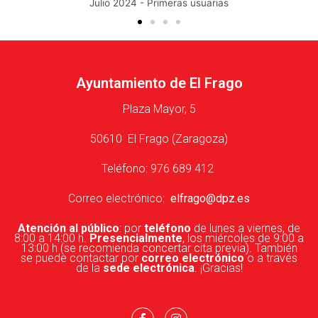
Abril 2024 - I Plan Local de Igualdad
Ayuntamiento de El Frago
Plaza Mayor, 5
50610 El Frago (Zaragoza)
Teléfono: 976 689 412
Correo electrónico:
elfrago@dpz.es
Atención al público
: por
teléfono
de lunes a viernes, de
8:00 a 14:00 h.
Presencialmente
, los miércoles de 9:00 a
13:00 h (se recomienda concertar cita previa). También
se puede contactar por
correo electrónico
o a través
de la
sede electrónica
. ¡Gracias!