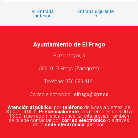
←
Entrada
Entrada siguiente
anterior
→
Ayuntamiento de El Frago
Plaza Mayor, 5
50610 El Frago (Zaragoza)
Teléfono: 976 689 412
Correo electrónico:
elfrago@dpz.es
Atención al público
: por
teléfono
de lunes a viernes, de
8:00 a 14:00 h.
Presencialmente
, los miércoles de 9:00 a
13:00 h (se recomienda concertar cita previa). También
se puede contactar por
correo electrónico
o a través
de la
sede electrónica
. ¡Gracias!