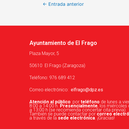
←
Entrada anterior
Ayuntamiento de El Frago
Plaza Mayor, 5
50610 El Frago (Zaragoza)
Teléfono: 976 689 412
Correo electrónico:
elfrago@dpz.es
Atención al público
: por
teléfono
de lunes a vie
8:00 a 14:00 h.
Presencialmente
, los miércoles
a 13:00 h (se recomienda concertar cita previa).
También se puede contactar por
correo electr
a través de la
sede electrónica
. ¡Gracias!